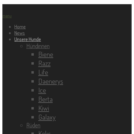
menu
Home
News
Unsere Hunde
Hündinnen
Biene
Razz
Life
Daenerys
Ice
Berta
Kiwi
Galaxy
Rüden
Keks