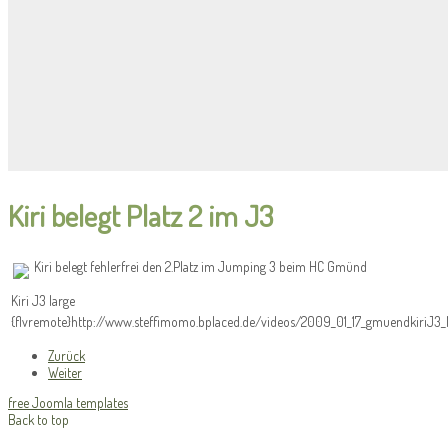
Kiri belegt Platz 2 im J3
Kiri belegt fehlerfrei den 2.Platz im Jumping 3 beim HC Gmünd
Kiri J3 large
{flvremote}http://www.steffimomo.bplaced.de/videos/2009_01_17_gmuendkiriJ3_
Zurück
Weiter
free Joomla templates
Back to top