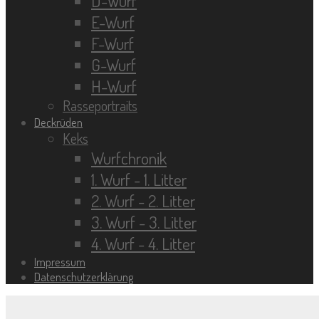
D-Wurf
E-Wurf
F-Wurf
G-Wurf
H-Wurf
Rasseportraits
Deckrüden
Keks
Wurfchronik
1. Wurf - 1. Litter
2. Wurf - 2. Litter
3. Wurf - 3. Litter
4. Wurf - 4. Litter
Impressum
Datenschutzerklärung