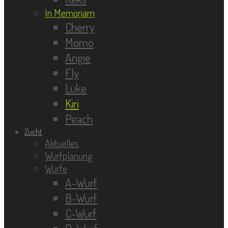
In Memoriam
Cherry
Momo
Angie
Fly
Luke
Kiri
Peach
Zucht
Aktuelles
Wurfplanung
Würfe
A-Wurf
B-Wurf
C-Wurf