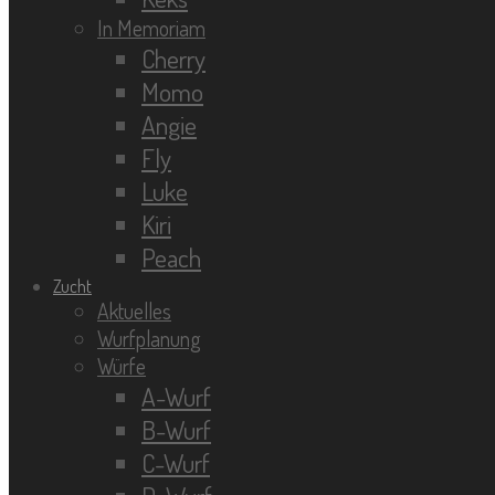
In Memoriam
Cherry
Momo
Angie
Fly
Luke
Kiri
Peach
Zucht
Aktuelles
Wurfplanung
Würfe
A-Wurf
B-Wurf
C-Wurf