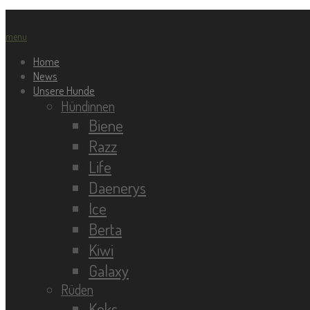
menu
Home
News
Unsere Hunde
Hündinnen
Biene
Razz
Life
Daenerys
Ice
Berta
Kiwi
Galaxy
Rüden
Keks