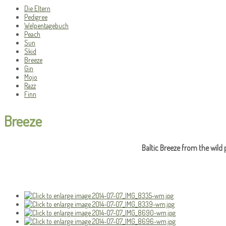
Die Eltern
Pedigree
Welpentagebuch
Peach
Sun
Skid
Breeze
Gin
Mojo
Razz
Finn
Breeze
Baltic Breeze from the wild