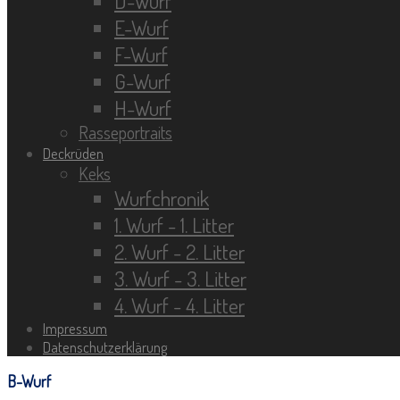
D-Wurf
E-Wurf
F-Wurf
G-Wurf
H-Wurf
Rasseportraits
Deckrüden
Keks
Wurfchronik
1. Wurf - 1. Litter
2. Wurf - 2. Litter
3. Wurf - 3. Litter
4. Wurf - 4. Litter
Impressum
Datenschutzerklärung
B-Wurf