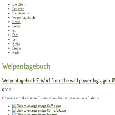
Die Eltern
Pedigree
Decktagebuch
Welpentagebuch
Nemo
Coffie
Ice
Earl
Jinn
Berta
Emilia
Nash
Welpentagebuch
Welpentagebuch E-Wurf from the wild powerdogs, geb. 1
17.02.21:
6 Monate sind die Kleinen E's nun schon. Hier ein paar aktuelle Bilder ;-)