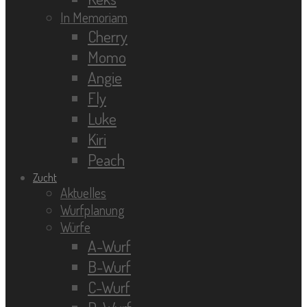
In Memoriam
Cherry
Momo
Angie
Fly
Luke
Kiri
Peach
Zucht
Aktuelles
Wurfplanung
Würfe
A-Wurf
B-Wurf
C-Wurf