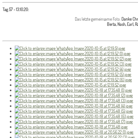
Tag 57 - 13.10.20:
Das letzte gemeinsame Foto.
Danke Chr
Berta, Nash, Earl, R