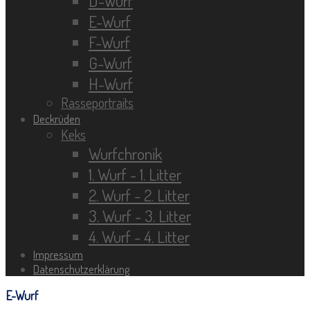
D-Wurf
E-Wurf
F-Wurf
G-Wurf
H-Wurf
Rasseportraits
Deckrüden
Keks
Wurfchronik
1. Wurf - 1. Litter
2. Wurf - 2. Litter
3. Wurf - 3. Litter
4. Wurf - 4. Litter
Impressum
Datenschutzerklärung
E-Wurf