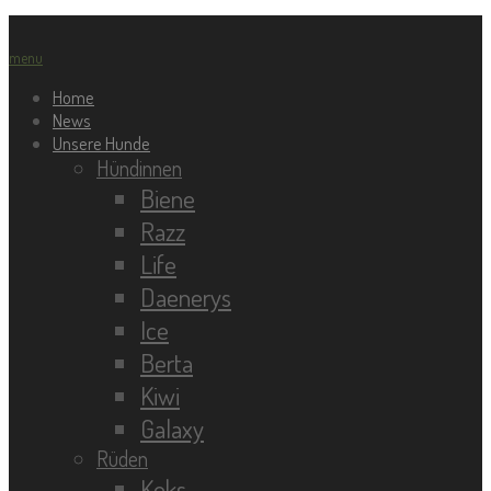
menu
Home
News
Unsere Hunde
Hündinnen
Biene
Razz
Life
Daenerys
Ice
Berta
Kiwi
Galaxy
Rüden
Keks