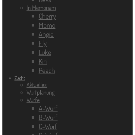
In Memoriam
Cherry
Momo
Angie
Fly
Luke
Kiri
Peach
Zucht
Aktuelles
Wurfplanung
Würfe
A-Wurf
B-Wurf
C-Wurf