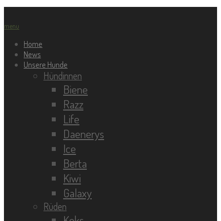
menu
Home
News
Unsere Hunde
Hündinnen
Biene
Razz
Life
Daenerys
Ice
Berta
Kiwi
Galaxy
Rüden
Keks