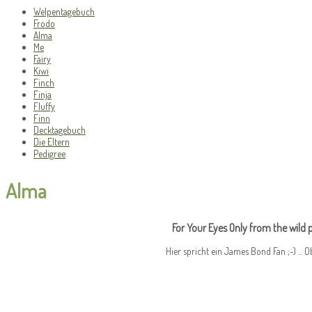
Welpentagebuch
Frodo
Alma
Me
Fairy
Kiwi
Finch
Finja
Fluffy
Finn
Decktagebuch
Die Eltern
Pedigree
Alma
For Your Eyes Only from the wild 
Hier spricht ein James Bond Fan ;-) ...