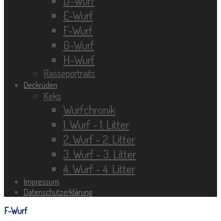
D-Wurf
E-Wurf
F-Wurf
G-Wurf
H-Wurf
Rasseportraits
Deckrüden
Keks
Wurfchronik
1. Wurf - 1. Litter
2. Wurf - 2. Litter
3. Wurf - 3. Litter
4. Wurf - 4. Litter
Impressum
Datenschutzerklärung
F-Wurf